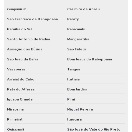
Guapimirim
Casimiro de Abreu
São Francisco de Itabapoana
Paraty
Paraíba do Sul
Paracambi
Santo Antônio de Pádua
Mangaratiba
Armação dos Búzios
São Fidélis
São João da Barra
Bom Jesus do Itabapoana
Vassouras
Tanguá
Arraial do Cabo
Itatiaia
Paty do Alferes
Bom Jardim
Iguaba Grande
Piraí
Miracema
Miguel Pereira
Pinheiral
Itaocara
Quissamã
São José do Vale do Rio Preto