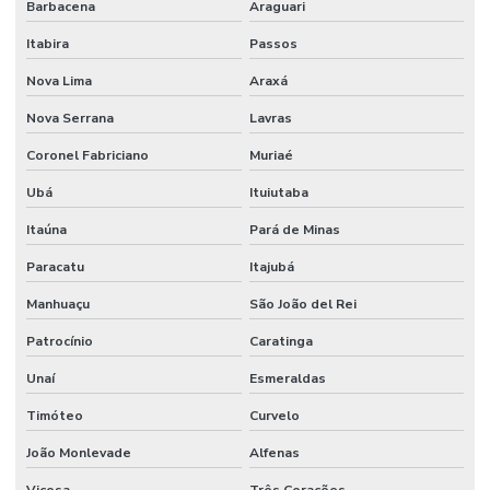
Barbacena
Araguari
Itabira
Passos
Nova Lima
Araxá
Nova Serrana
Lavras
Coronel Fabriciano
Muriaé
Ubá
Ituiutaba
Itaúna
Pará de Minas
Paracatu
Itajubá
Manhuaçu
São João del Rei
Patrocínio
Caratinga
Unaí
Esmeraldas
Timóteo
Curvelo
João Monlevade
Alfenas
Viçosa
Três Corações