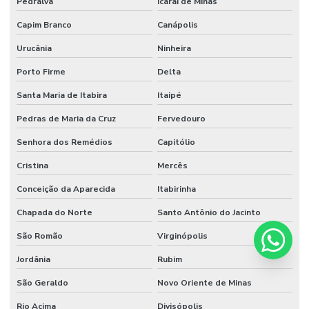
Pedralva
Icaraí de Minas
Capim Branco
Canápolis
Urucânia
Ninheira
Porto Firme
Delta
Santa Maria de Itabira
Itaipé
Pedras de Maria da Cruz
Fervedouro
Senhora dos Remédios
Capitólio
Cristina
Mercês
Conceição da Aparecida
Itabirinha
Chapada do Norte
Santo Antônio do Jacinto
São Romão
Virginópolis
Jordânia
Rubim
São Geraldo
Novo Oriente de Minas
Rio Acima
Divisópolis