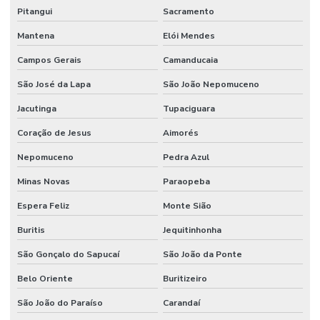
Pitangui
Sacramento
Mantena
Elói Mendes
Campos Gerais
Camanducaia
São José da Lapa
São João Nepomuceno
Jacutinga
Tupaciguara
Coração de Jesus
Aimorés
Nepomuceno
Pedra Azul
Minas Novas
Paraopeba
Espera Feliz
Monte Sião
Buritis
Jequitinhonha
São Gonçalo do Sapucaí
São João da Ponte
Belo Oriente
Buritizeiro
São João do Paraíso
Carandaí