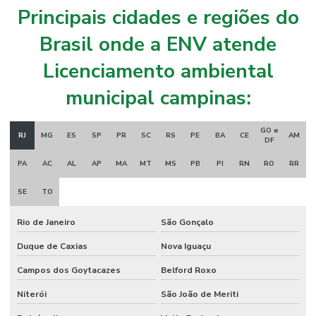
Principais cidades e regiões do
Brasil onde a ENV atende
Licenciamento ambiental
municipal campinas:
GO e
RJ
MG
ES
SP
PR
SC
RS
PE
BA
CE
AM
DF
PA
AC
AL
AP
MA
MT
MS
PB
PI
RN
RO
RR
SE
TO
Rio de Janeiro
São Gonçalo
Duque de Caxias
Nova Iguaçu
Campos dos Goytacazes
Belford Roxo
Niterói
São João de Meriti