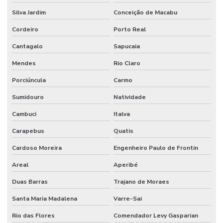
Silva Jardim
Conceição de Macabu
Cordeiro
Porto Real
Cantagalo
Sapucaia
Mendes
Rio Claro
Porciúncula
Carmo
Sumidouro
Natividade
Cambuci
Italva
Carapebus
Quatis
Cardoso Moreira
Engenheiro Paulo de Frontin
Areal
Aperibé
Duas Barras
Trajano de Moraes
Santa Maria Madalena
Varre-Sai
Rio das Flores
Comendador Levy Gasparian