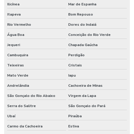
Ilicínea
Mar de Espanha
Itapeva
Bom Repouso
Rio Vermelho
Dores do Indaiá
Água Boa
Conceição do Rio Verde
Jequeri
Chapada Gaúcha
Cambuquira
Perdigão
Teixeiras
Cristais
Mato Verde
Iapu
Andrelândia
Cachoeira de Minas
São Gonçalo do Rio Abaixo
Virgem da Lapa
Serra do Salitre
São Gonçalo do Pará
Ubaí
Piraúba
Carmo da Cachoeira
Estiva