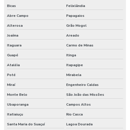
Bicas
Felixlândia
Abre Campo
Papagaios
Alterosa
Grão Mogol
Joaíma
Areado
Itaguara
Carmo de Minas
Guapé
Itinga
Ataléia
Itapagipe
Poté
Mirabela
Miraí
Engenheiro Caldas
Monte Belo
São João das Missões
Ubaporanga
Campos Altos
Itatiaiuçu
Rio Casca
Santa Maria do Suaçuí
Lagoa Dourada