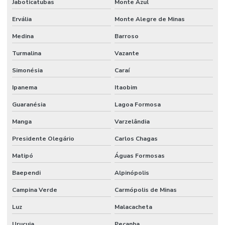
Jaboticatubas
Monte Azul
Ervália
Monte Alegre de Minas
Medina
Barroso
Turmalina
Vazante
Simonésia
Caraí
Ipanema
Itaobim
Guaranésia
Lagoa Formosa
Manga
Varzelândia
Presidente Olegário
Carlos Chagas
Matipó
Águas Formosas
Baependi
Alpinópolis
Campina Verde
Carmópolis de Minas
Luz
Malacacheta
Urucuia
Peçanha