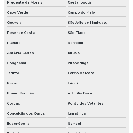
Prudente de Morais
Caetanópolis
Cabo Verde
Campo do Meio
Gouveia
São João do Manhuaçu
Resende Costa
São Tiago
Planura
Itanhomi
Antônio Carlos
Juruaia
Congonhal
Pirapetinga
Jacinto
Carmo da Mata
Recreio
Ibiraci
Bueno Brandão
Alto Rio Doce
Coroaci
Ponto dos Volantes
Conceição dos Ouros
Igaratinga
Eugenópolis
Itamogi