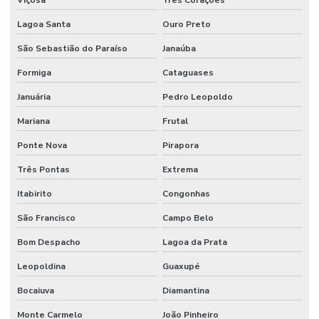
Lagoa Santa
Ouro Preto
São Sebastião do Paraíso
Janaúba
Formiga
Cataguases
Januária
Pedro Leopoldo
Mariana
Frutal
Ponte Nova
Pirapora
Três Pontas
Extrema
Itabirito
Congonhas
São Francisco
Campo Belo
Bom Despacho
Lagoa da Prata
Leopoldina
Guaxupé
Bocaiuva
Diamantina
Monte Carmelo
João Pinheiro