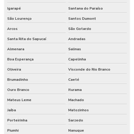
Igarapé
Santana do Paraíso
São Lourenço
Santos Dumont
Arcos
São Gotardo
Santa Rita do Sapucaí
Andradas
Almenara
Salinas
Boa Esperança
Capelinha
Oliveira
Visconde do Rio Branco
Brumadinho
Caeté
Ouro Branco
Iturama
Mateus Leme
Machado
Jaíba
Matozinhos
Porteirinha
Sarzedo
Piumhi
Nanuque