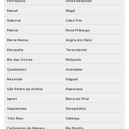
Petrópolis
Volta Redonda
Macaé
Magé
Itaboraí
Cabo Frio
Maricá
Nova Friburgo
Barra Mansa
Angra dos Reis
Mesquita
Teresópolis
Rio das Ostras
Nilópolis
Queimados
Araruama
Resende
Itaguaí
São Pedro da Aldeia
Itaperuna
Japeri
Barra do Piraí
Saquarema
Seropédica
Três Rios
Valença
Cachoeiras de Macacu
Rio Bonito