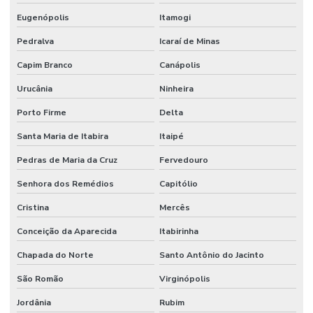
Eugenópolis
Itamogi
Pedralva
Icaraí de Minas
Capim Branco
Canápolis
Urucânia
Ninheira
Porto Firme
Delta
Santa Maria de Itabira
Itaipé
Pedras de Maria da Cruz
Fervedouro
Senhora dos Remédios
Capitólio
Cristina
Mercês
Conceição da Aparecida
Itabirinha
Chapada do Norte
Santo Antônio do Jacinto
São Romão
Virginópolis
Jordânia
Rubim