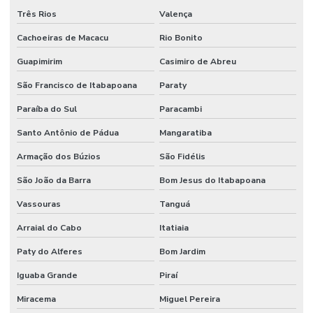
Três Rios
Valença
Cachoeiras de Macacu
Rio Bonito
Guapimirim
Casimiro de Abreu
São Francisco de Itabapoana
Paraty
Paraíba do Sul
Paracambi
Santo Antônio de Pádua
Mangaratiba
Armação dos Búzios
São Fidélis
São João da Barra
Bom Jesus do Itabapoana
Vassouras
Tanguá
Arraial do Cabo
Itatiaia
Paty do Alferes
Bom Jardim
Iguaba Grande
Piraí
Miracema
Miguel Pereira