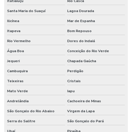
Itatiaiuçu
Rio Casca
Santa Maria do Suaçuí
Lagoa Dourada
Ilicínea
Mar de Espanha
Itapeva
Bom Repouso
Rio Vermelho
Dores do Indaiá
Água Boa
Conceição do Rio Verde
Jequeri
Chapada Gaúcha
Cambuquira
Perdigão
Teixeiras
Cristais
Mato Verde
Iapu
Andrelândia
Cachoeira de Minas
São Gonçalo do Rio Abaixo
Virgem da Lapa
Serra do Salitre
São Gonçalo do Pará
Ubaí
Piraúba