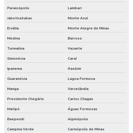
Paraisópolis
Lambari
Jaboticatubas
Monte Azul
Ervália
Monte Alegre de Minas
Medina
Barroso
Turmalina
Vazante
Simonésia
Caraí
Ipanema
Itaobim
Guaranésia
Lagoa Formosa
Manga
Varzelândia
Presidente Olegário
Carlos Chagas
Matipó
Águas Formosas
Baependi
Alpinópolis
Campina Verde
Carmópolis de Minas