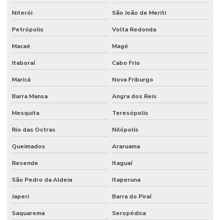
Niterói
São João de Meriti
Petrópolis
Volta Redonda
Macaé
Magé
Itaboraí
Cabo Frio
Maricá
Nova Friburgo
Barra Mansa
Angra dos Reis
Mesquita
Teresópolis
Rio das Ostras
Nilópolis
Queimados
Araruama
Resende
Itaguaí
São Pedro da Aldeia
Itaperuna
Japeri
Barra do Piraí
Saquarema
Seropédica