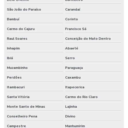
São João do Paraíso
Carandaí
Bambuí
Corinto
Carmo do Cajuru
Francisco Sá
Raul Soares
Conceição do Mato Dentro
Inhapim
Abaeté
Ibiá
Serro
Muzambinho
Paraguaçu
Perdões
Caxambu
Itambacuri
Itapecerica
Santa Vitória
Carmo do Rio Claro
Monte Santo de Minas
Lajinha
Conselheiro Pena
Divino
Campestre
Manhumirim