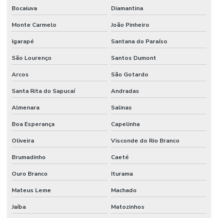
Bocaiuva
Diamantina
Monte Carmelo
João Pinheiro
Igarapé
Santana do Paraíso
São Lourenço
Santos Dumont
Arcos
São Gotardo
Santa Rita do Sapucaí
Andradas
Almenara
Salinas
Boa Esperança
Capelinha
Oliveira
Visconde do Rio Branco
Brumadinho
Caeté
Ouro Branco
Iturama
Mateus Leme
Machado
Jaíba
Matozinhos