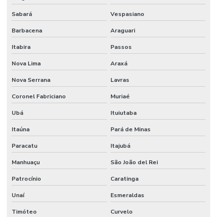
Sabará
Vespasiano
Barbacena
Araguari
Itabira
Passos
Nova Lima
Araxá
Nova Serrana
Lavras
Coronel Fabriciano
Muriaé
Ubá
Ituiutaba
Itaúna
Pará de Minas
Paracatu
Itajubá
Manhuaçu
São João del Rei
Patrocínio
Caratinga
Unaí
Esmeraldas
Timóteo
Curvelo