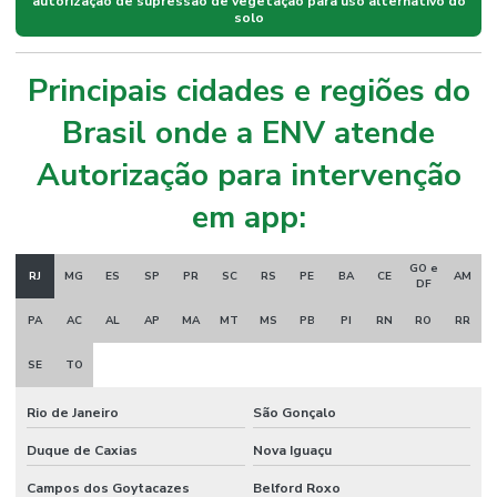
autorização de supressão de vegetação para uso alternativo do
solo
Principais cidades e regiões do
Brasil onde a ENV atende
Autorização para intervenção
em app:
GO e
RJ
MG
ES
SP
PR
SC
RS
PE
BA
CE
AM
DF
PA
AC
AL
AP
MA
MT
MS
PB
PI
RN
RO
RR
SE
TO
Rio de Janeiro
São Gonçalo
Duque de Caxias
Nova Iguaçu
Campos dos Goytacazes
Belford Roxo