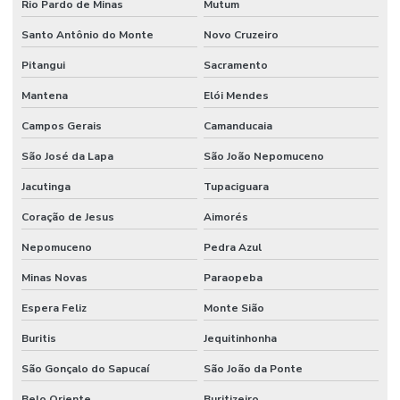
Rio Pardo de Minas
Mutum
Santo Antônio do Monte
Novo Cruzeiro
Pitangui
Sacramento
Mantena
Elói Mendes
Campos Gerais
Camanducaia
São José da Lapa
São João Nepomuceno
Jacutinga
Tupaciguara
Coração de Jesus
Aimorés
Nepomuceno
Pedra Azul
Minas Novas
Paraopeba
Espera Feliz
Monte Sião
Buritis
Jequitinhonha
São Gonçalo do Sapucaí
São João da Ponte
Belo Oriente
Buritizeiro