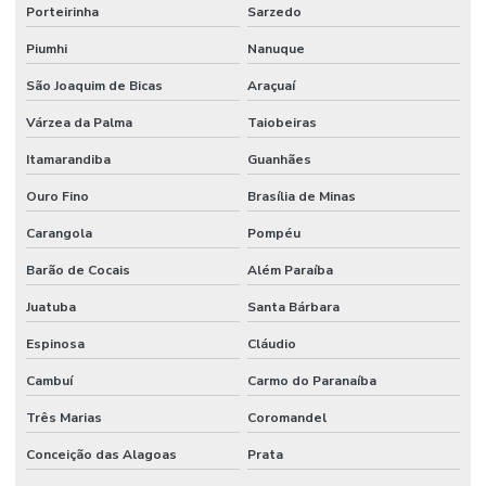
Porteirinha
Sarzedo
Piumhi
Nanuque
São Joaquim de Bicas
Araçuaí
Várzea da Palma
Taiobeiras
Itamarandiba
Guanhães
Ouro Fino
Brasília de Minas
Carangola
Pompéu
Barão de Cocais
Além Paraíba
Juatuba
Santa Bárbara
Espinosa
Cláudio
Cambuí
Carmo do Paranaíba
Três Marias
Coromandel
Conceição das Alagoas
Prata