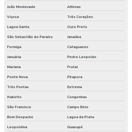
João Monlevade
Alfenas
Viçosa
Três Corações
Lagoa Santa
Ouro Preto
São Sebastião do Paraíso
Janaúba
Formiga
Cataguases
Januária
Pedro Leopoldo
Mariana
Frutal
Ponte Nova
Pirapora
Três Pontas
Extrema
Itabirito
Congonhas
São Francisco
Campo Belo
Bom Despacho
Lagoa da Prata
Leopoldina
Guaxupé