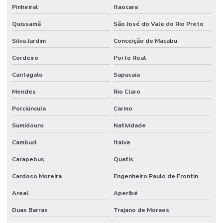
Pinheiral
Itaocara
Quissamã
São José do Vale do Rio Preto
Silva Jardim
Conceição de Macabu
Cordeiro
Porto Real
Cantagalo
Sapucaia
Mendes
Rio Claro
Porciúncula
Carmo
Sumidouro
Natividade
Cambuci
Italva
Carapebus
Quatis
Cardoso Moreira
Engenheiro Paulo de Frontin
Areal
Aperibé
Duas Barras
Trajano de Moraes