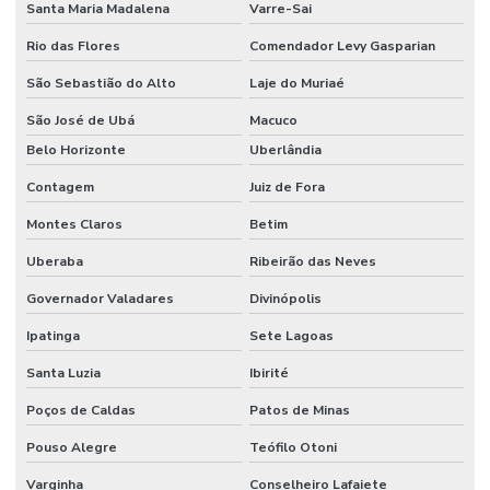
Santa Maria Madalena
Varre-Sai
Rio das Flores
Comendador Levy Gasparian
São Sebastião do Alto
Laje do Muriaé
São José de Ubá
Macuco
Belo Horizonte
Uberlândia
Contagem
Juiz de Fora
Montes Claros
Betim
Uberaba
Ribeirão das Neves
Governador Valadares
Divinópolis
Ipatinga
Sete Lagoas
Santa Luzia
Ibirité
Poços de Caldas
Patos de Minas
Pouso Alegre
Teófilo Otoni
Varginha
Conselheiro Lafaiete