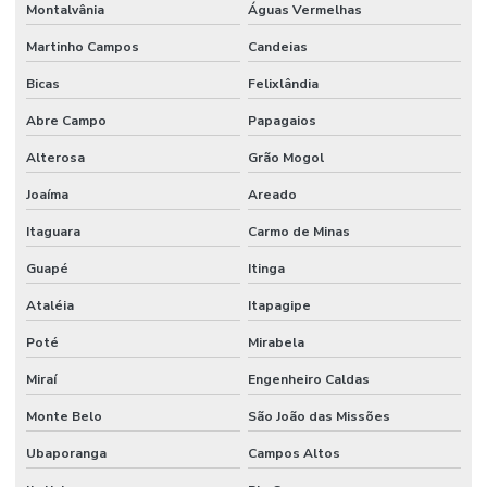
Montalvânia
Águas Vermelhas
Martinho Campos
Candeias
Bicas
Felixlândia
Abre Campo
Papagaios
Alterosa
Grão Mogol
Joaíma
Areado
Itaguara
Carmo de Minas
Guapé
Itinga
Ataléia
Itapagipe
Poté
Mirabela
Miraí
Engenheiro Caldas
Monte Belo
São João das Missões
Ubaporanga
Campos Altos