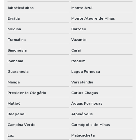
Jaboticatubas
Monte Azul
Ervália
Monte Alegre de Minas
Medina
Barroso
Turmalina
Vazante
Simonésia
Caraí
Ipanema
Itaobim
Guaranésia
Lagoa Formosa
Manga
Varzelândia
Presidente Olegário
Carlos Chagas
Matipó
Águas Formosas
Baependi
Alpinópolis
Campina Verde
Carmópolis de Minas
Luz
Malacacheta