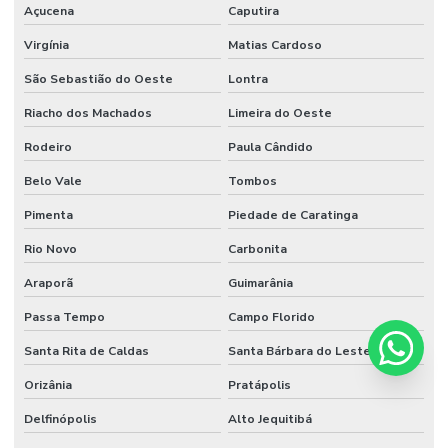
Açucena
Caputira
Virgínia
Matias Cardoso
São Sebastião do Oeste
Lontra
Riacho dos Machados
Limeira do Oeste
Rodeiro
Paula Cândido
Belo Vale
Tombos
Pimenta
Piedade de Caratinga
Rio Novo
Carbonita
Araporã
Guimarânia
Passa Tempo
Campo Florido
Santa Rita de Caldas
Santa Bárbara do Leste
Orizânia
Pratápolis
Delfinópolis
Alto Jequitibá