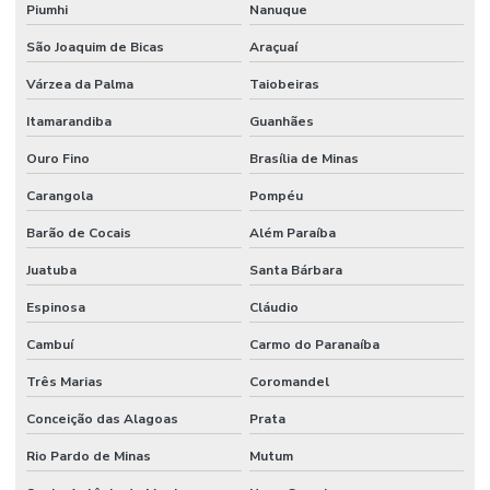
Piumhi
Nanuque
São Joaquim de Bicas
Araçuaí
Várzea da Palma
Taiobeiras
Itamarandiba
Guanhães
Ouro Fino
Brasília de Minas
Carangola
Pompéu
Barão de Cocais
Além Paraíba
Juatuba
Santa Bárbara
Espinosa
Cláudio
Cambuí
Carmo do Paranaíba
Três Marias
Coromandel
Conceição das Alagoas
Prata
Rio Pardo de Minas
Mutum