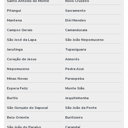
Santo Antônio do Monte
Novo Cruzeiro
Pitangui
Sacramento
Mantena
Elói Mendes
Campos Gerais
Camanducaia
São José da Lapa
São João Nepomuceno
Jacutinga
Tupaciguara
Coração de Jesus
Aimorés
Nepomuceno
Pedra Azul
Minas Novas
Paraopeba
Espera Feliz
Monte Sião
Buritis
Jequitinhonha
São Gonçalo do Sapucaí
São João da Ponte
Belo Oriente
Buritizeiro
São João do Paraíso
Carandaí