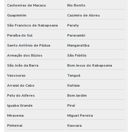
Cachoeiras de Macacu
Rio Bonito
Guapimirim
Casimiro de Abreu
São Francisco de Itabapoana
Paraty
Paraíba do Sul
Paracambi
Santo Antônio de Pádua
Mangaratiba
Armação dos Búzios
São Fidélis
São João da Barra
Bom Jesus do Itabapoana
Vassouras
Tanguá
Arraial do Cabo
Itatiaia
Paty do Alferes
Bom Jardim
Iguaba Grande
Piraí
Miracema
Miguel Pereira
Pinheiral
Itaocara