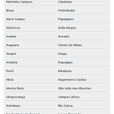
Martinho Campos
Candeias
Bicas
Felixlândia
Abre Campo
Papagaios
Alterosa
Grão Mogol
Joaíma
Areado
Itaguara
Carmo de Minas
Guapé
Itinga
Ataléia
Itapagipe
Poté
Mirabela
Miraí
Engenheiro Caldas
Monte Belo
São João das Missões
Ubaporanga
Campos Altos
Itatiaiuçu
Rio Casca