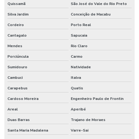
Quissamã
São José do Vale do Rio Preto
Silva Jardim
Conceição de Macabu
Cordeiro
Porto Real
Cantagalo
Sapucaia
Mendes
Rio Claro
Porciúncula
Carmo
Sumidouro
Natividade
Cambuci
Italva
Carapebus
Quatis
Cardoso Moreira
Engenheiro Paulo de Frontin
Areal
Aperibé
Duas Barras
Trajano de Moraes
Santa Maria Madalena
Varre-Sai