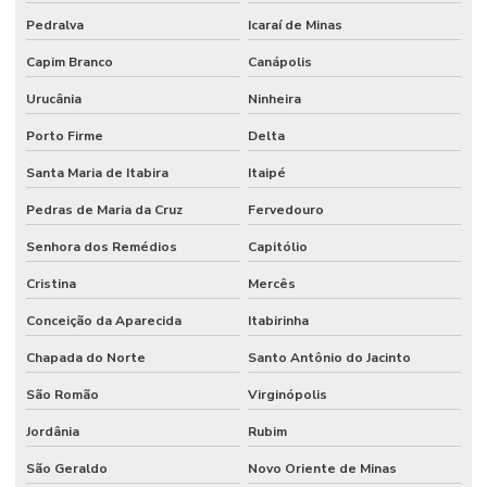
Pedralva
Icaraí de Minas
Capim Branco
Canápolis
Urucânia
Ninheira
Porto Firme
Delta
Santa Maria de Itabira
Itaipé
Pedras de Maria da Cruz
Fervedouro
Senhora dos Remédios
Capitólio
Cristina
Mercês
Conceição da Aparecida
Itabirinha
Chapada do Norte
Santo Antônio do Jacinto
São Romão
Virginópolis
Jordânia
Rubim
São Geraldo
Novo Oriente de Minas