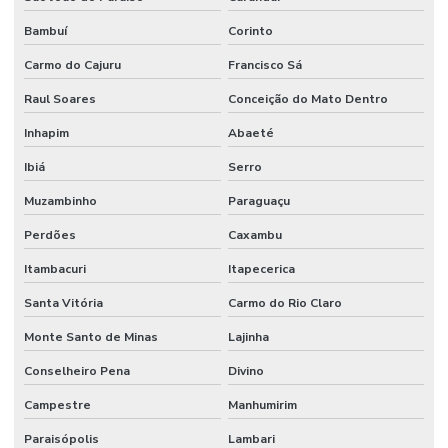
Bambuí
Corinto
Carmo do Cajuru
Francisco Sá
Raul Soares
Conceição do Mato Dentro
Inhapim
Abaeté
Ibiá
Serro
Muzambinho
Paraguaçu
Perdões
Caxambu
Itambacuri
Itapecerica
Santa Vitória
Carmo do Rio Claro
Monte Santo de Minas
Lajinha
Conselheiro Pena
Divino
Campestre
Manhumirim
Paraisópolis
Lambari