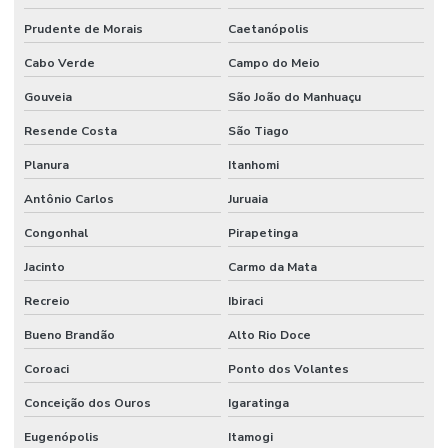
Prudente de Morais
Caetanópolis
Cabo Verde
Campo do Meio
Gouveia
São João do Manhuaçu
Resende Costa
São Tiago
Planura
Itanhomi
Antônio Carlos
Juruaia
Congonhal
Pirapetinga
Jacinto
Carmo da Mata
Recreio
Ibiraci
Bueno Brandão
Alto Rio Doce
Coroaci
Ponto dos Volantes
Conceição dos Ouros
Igaratinga
Eugenópolis
Itamogi