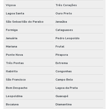
Viçosa
Três Corações
Lagoa Santa
Ouro Preto
São Sebastião do Paraíso
Janaúba
Formiga
Cataguases
Januária
Pedro Leopoldo
Mariana
Frutal
Ponte Nova
Pirapora
Três Pontas
Extrema
Itabirito
Congonhas
São Francisco
Campo Belo
Bom Despacho
Lagoa da Prata
Leopoldina
Guaxupé
Bocaiuva
Diamantina