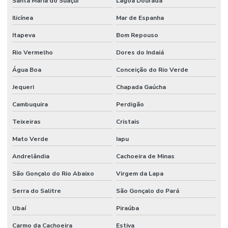
Santa Maria do Suaçuí
Lagoa Dourada
Ilicínea
Mar de Espanha
Itapeva
Bom Repouso
Rio Vermelho
Dores do Indaiá
Água Boa
Conceição do Rio Verde
Jequeri
Chapada Gaúcha
Cambuquira
Perdigão
Teixeiras
Cristais
Mato Verde
Iapu
Andrelândia
Cachoeira de Minas
São Gonçalo do Rio Abaixo
Virgem da Lapa
Serra do Salitre
São Gonçalo do Pará
Ubaí
Piraúba
Carmo da Cachoeira
Estiva