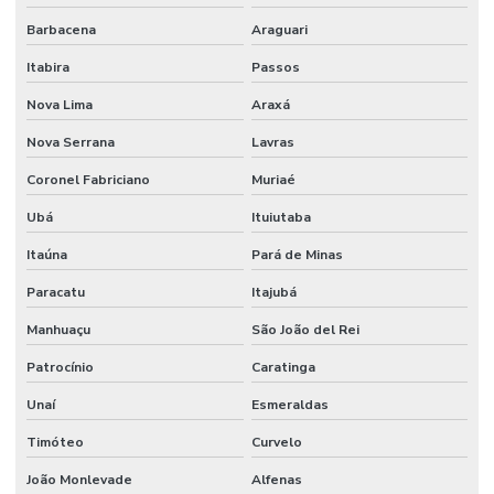
Barbacena
Araguari
Itabira
Passos
Nova Lima
Araxá
Nova Serrana
Lavras
Coronel Fabriciano
Muriaé
Ubá
Ituiutaba
Itaúna
Pará de Minas
Paracatu
Itajubá
Manhuaçu
São João del Rei
Patrocínio
Caratinga
Unaí
Esmeraldas
Timóteo
Curvelo
João Monlevade
Alfenas