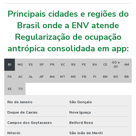
Principais cidades e regiões do
Brasil onde a ENV atende
Regularização de ocupação
antrópica consolidada em app:
GO e
RJ
MG
ES
SP
PR
SC
RS
PE
BA
CE
AM
DF
PA
AC
AL
AP
MA
MT
MS
PB
PI
RN
RO
RR
SE
TO
Rio de Janeiro
São Gonçalo
Duque de Caxias
Nova Iguaçu
Campos dos Goytacazes
Belford Roxo
Niterói
São João de Meriti