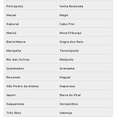
Petrópolis
Volta Redonda
Macaé
Magé
Itaboraí
Cabo Frio
Maricá
Nova Friburgo
Barra Mansa
Angra dos Reis
Mesquita
Teresópolis
Rio das Ostras
Nilópolis
Queimados
Araruama
Resende
Itaguaí
São Pedro da Aldeia
Itaperuna
Japeri
Barra do Piraí
Saquarema
Seropédica
Três Rios
Valença