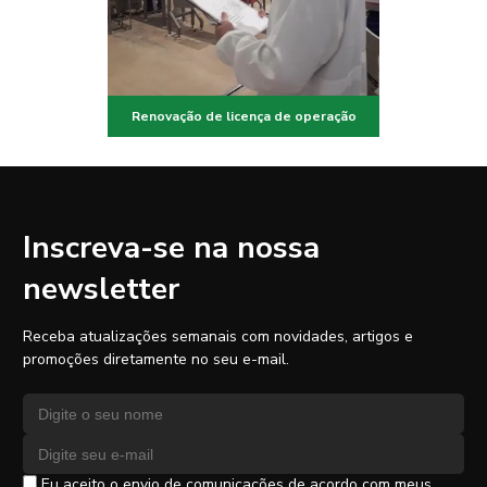
Renovação de licença de operação
Inscreva-se na nossa
newsletter
Receba atualizações semanais com novidades, artigos e
promoções diretamente no seu e-mail.
Nome
Endereço de e-mail
Eu aceito o envio de comunicações de acordo com meus