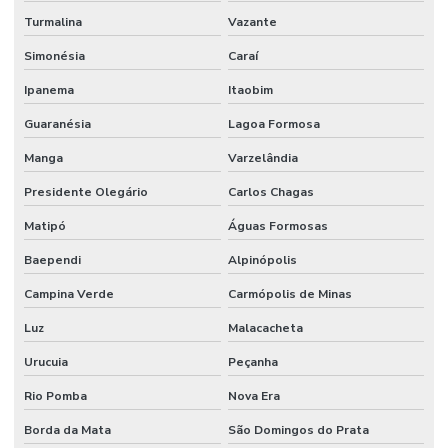
Turmalina
Vazante
Simonésia
Caraí
Ipanema
Itaobim
Guaranésia
Lagoa Formosa
Manga
Varzelândia
Presidente Olegário
Carlos Chagas
Matipó
Águas Formosas
Baependi
Alpinópolis
Campina Verde
Carmópolis de Minas
Luz
Malacacheta
Urucuia
Peçanha
Rio Pomba
Nova Era
Borda da Mata
São Domingos do Prata