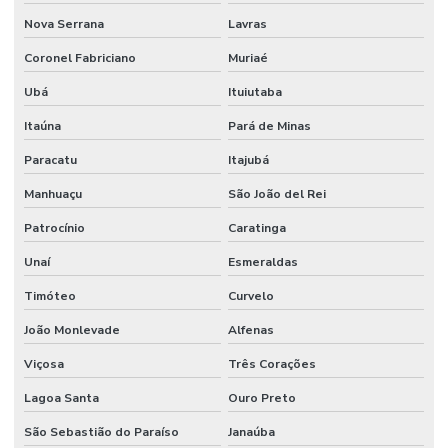
Nova Serrana
Lavras
Coronel Fabriciano
Muriaé
Ubá
Ituiutaba
Itaúna
Pará de Minas
Paracatu
Itajubá
Manhuaçu
São João del Rei
Patrocínio
Caratinga
Unaí
Esmeraldas
Timóteo
Curvelo
João Monlevade
Alfenas
Viçosa
Três Corações
Lagoa Santa
Ouro Preto
São Sebastião do Paraíso
Janaúba