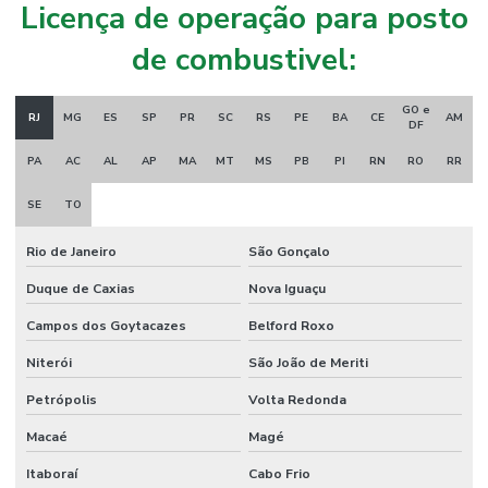
Licença de operação para posto
de combustivel:
GO e
RJ
MG
ES
SP
PR
SC
RS
PE
BA
CE
AM
DF
PA
AC
AL
AP
MA
MT
MS
PB
PI
RN
RO
RR
SE
TO
Rio de Janeiro
São Gonçalo
Duque de Caxias
Nova Iguaçu
Campos dos Goytacazes
Belford Roxo
Niterói
São João de Meriti
Petrópolis
Volta Redonda
Macaé
Magé
Itaboraí
Cabo Frio