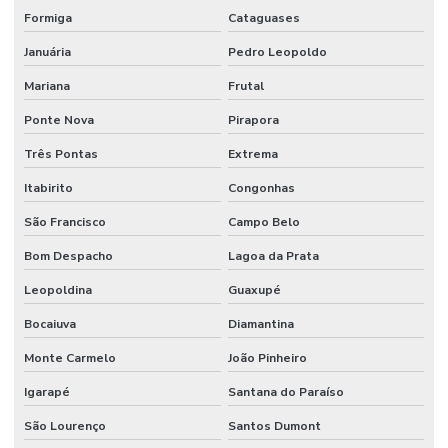
Formiga
Cataguases
Januária
Pedro Leopoldo
Mariana
Frutal
Ponte Nova
Pirapora
Três Pontas
Extrema
Itabirito
Congonhas
São Francisco
Campo Belo
Bom Despacho
Lagoa da Prata
Leopoldina
Guaxupé
Bocaiuva
Diamantina
Monte Carmelo
João Pinheiro
Igarapé
Santana do Paraíso
São Lourenço
Santos Dumont