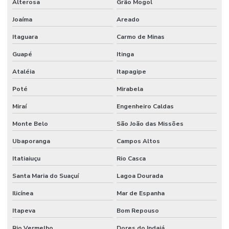
Alterosa
Grão Mogol
Joaíma
Areado
Itaguara
Carmo de Minas
Guapé
Itinga
Ataléia
Itapagipe
Poté
Mirabela
Miraí
Engenheiro Caldas
Monte Belo
São João das Missões
Ubaporanga
Campos Altos
Itatiaiuçu
Rio Casca
Santa Maria do Suaçuí
Lagoa Dourada
Ilicínea
Mar de Espanha
Itapeva
Bom Repouso
Rio Vermelho
Dores do Indaiá