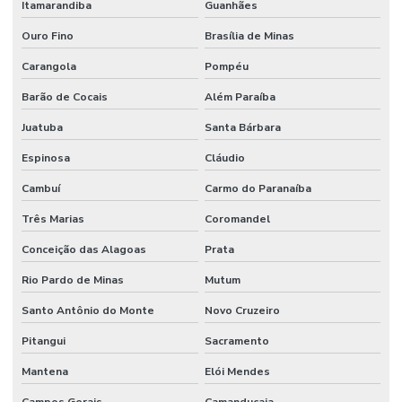
Itamarandiba
Guanhães
Ouro Fino
Brasília de Minas
Carangola
Pompéu
Barão de Cocais
Além Paraíba
Juatuba
Santa Bárbara
Espinosa
Cláudio
Cambuí
Carmo do Paranaíba
Três Marias
Coromandel
Conceição das Alagoas
Prata
Rio Pardo de Minas
Mutum
Santo Antônio do Monte
Novo Cruzeiro
Pitangui
Sacramento
Mantena
Elói Mendes
Campos Gerais
Camanducaia