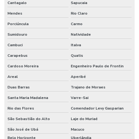
Cantagalo
Sapucaia
Mendes
Rio Claro
Porciúncula
Carmo
Sumidouro
Natividade
Cambuci
Italva
Carapebus
Quatis
Cardoso Moreira
Engenheiro Paulo de Frontin
Areal
Aperibé
Duas Barras
Trajano de Moraes
Santa Maria Madalena
Varre-Sai
Rio das Flores
Comendador Levy Gasparian
São Sebastião do Alto
Laje do Muriaé
São José de Ubá
Macuco
Belo Horizonte
Uberlândia