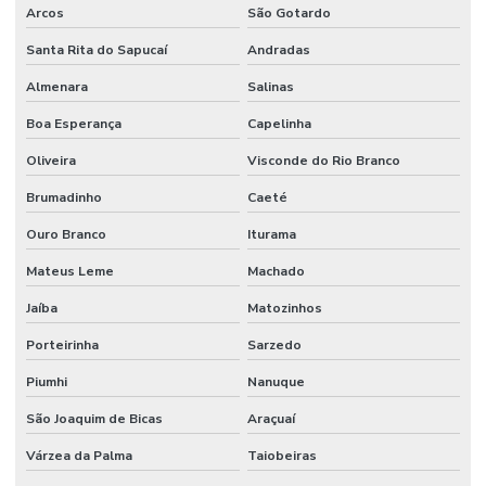
Arcos
São Gotardo
Santa Rita do Sapucaí
Andradas
Almenara
Salinas
Boa Esperança
Capelinha
Oliveira
Visconde do Rio Branco
Brumadinho
Caeté
Ouro Branco
Iturama
Mateus Leme
Machado
Jaíba
Matozinhos
Porteirinha
Sarzedo
Piumhi
Nanuque
São Joaquim de Bicas
Araçuaí
Várzea da Palma
Taiobeiras