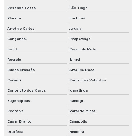
Resende Costa
São Tiago
Planura
Itanhomi
Antônio Carlos
Juruaia
Congonhal
Pirapetinga
Jacinto
Carmo da Mata
Recreio
Ibiraci
Bueno Brandão
Alto Rio Doce
Coroaci
Ponto dos Volantes
Conceição dos Ouros
Igaratinga
Eugenópolis
Itamogi
Pedralva
Icaraí de Minas
Capim Branco
Canápolis
Urucânia
Ninheira