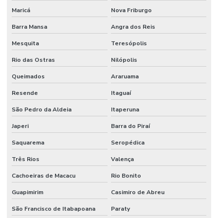
Maricá
Nova Friburgo
Barra Mansa
Angra dos Reis
Mesquita
Teresópolis
Rio das Ostras
Nilópolis
Queimados
Araruama
Resende
Itaguaí
São Pedro da Aldeia
Itaperuna
Japeri
Barra do Piraí
Saquarema
Seropédica
Três Rios
Valença
Cachoeiras de Macacu
Rio Bonito
Guapimirim
Casimiro de Abreu
São Francisco de Itabapoana
Paraty