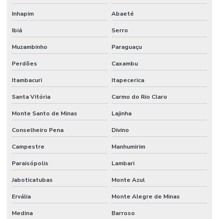
Inhapim
Abaeté
Ibiá
Serro
Muzambinho
Paraguaçu
Perdões
Caxambu
Itambacuri
Itapecerica
Santa Vitória
Carmo do Rio Claro
Monte Santo de Minas
Lajinha
Conselheiro Pena
Divino
Campestre
Manhumirim
Paraisópolis
Lambari
Jaboticatubas
Monte Azul
Ervália
Monte Alegre de Minas
Medina
Barroso