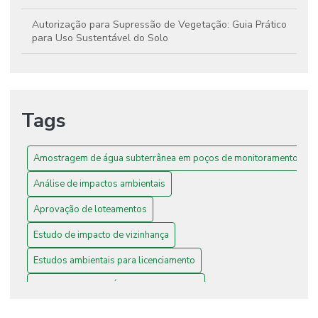
Autorização para Supressão de Vegetação: Guia Prático
para Uso Sustentável do Solo
Como a Análise de Impactos Ambientais Contribui para a
Preservação e o Desenvolvimento Sustentável
Tags
Como realizar uma análise de impactos ambientais eficaz
para proteger o meio ambiente e garantir a
sustentabilidade
Amostragem de água subterrânea em poços de monitoramento
Consultoria e Licenciamento Ambiental: Proteja Seu
Análise de impactos ambientais
Negócio e o Meio Ambiente
Aprovação de loteamentos
Consultoria em Licenciamento Ambiental: Impulsione seu
Negócio e Garanta a Sustentabilidade
Estudo de impacto de vizinhança
Estudos ambientais para licenciamento
Entenda o Processo de Aprovação de Loteamentos e
Como Garantir Sucesso
Gerenciamento de Áreas Contaminadas
Estudo de Impacto de Vizinhança: Guia para Projetos
análise de impactos ambientais