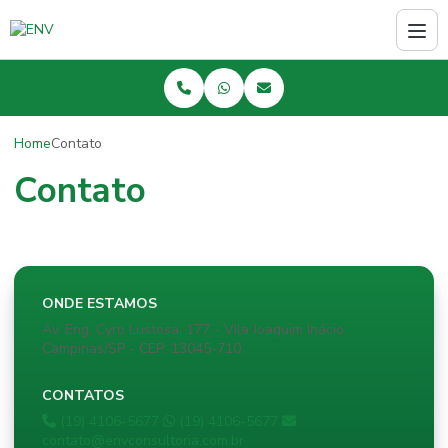
Home
Contato
Contato
ONDE ESTAMOS
Av. Eng. Cyro Lustosa, 177 - Vila Joaquim Inácio
Campinas/SP - CEP: 13045-710
CONTATOS
(19) 4106-5677
(19) 4106-5677
contato@envconsultoria.com.br